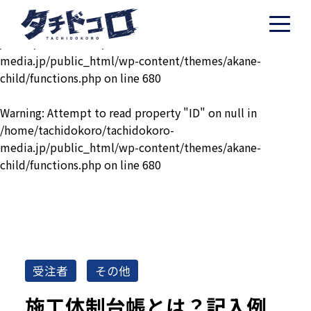
Warning
: Undefined variable $post in
/home/tachidokoro/tachidokoro-
media.jp/public_html/wp-content/themes/akane-
child/functions.php
on line
680
Warning
: Attempt to read property "ID" on null in
/home/tachidokoro/tachidokoro-
media.jp/public_html/wp-content/themes/akane-
child/functions.php
on line
680
受注者
その他
施工体制台帳とは？記入例