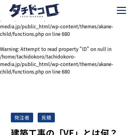
Warning
: Undefined variable $post in
/home/tachidokoro/tachidokoro-
media.jp/public_html/wp-content/themes/akane-
child/functions.php
on line
680
Warning
: Attempt to read property "ID" on null in
/home/tachidokoro/tachidokoro-
media.jp/public_html/wp-content/themes/akane-
child/functions.php
on line
680
発注者
見積
建築工事の「VE」とは何？