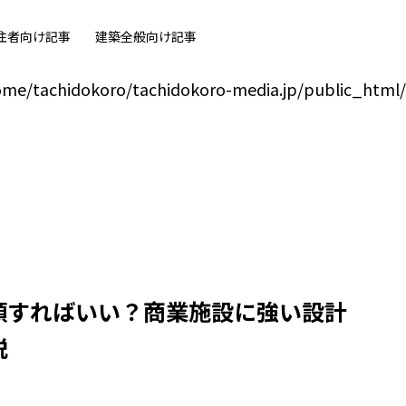
oro/tachidokoro-media.jp/public_html/wp-content/
注者向け記事
建築全般向け記事
ome/tachidokoro/tachidokoro-media.jp/public_html
頼すればいい？商業施設に強い設計
説