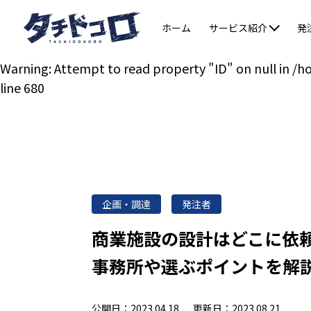
Warning
: Undefined variable $post in
/home/tachidok
ホーム
サービス紹介
発
発注者向けTOP
受注者向けTOP
Warning
: Attempt to read property "ID" on null in
/h
line
680
企画・調達
発注者
商業施設の設計はどこに依
事務所や選ぶポイントを解
公開日：2023.04.18
更新日：2023.08.21