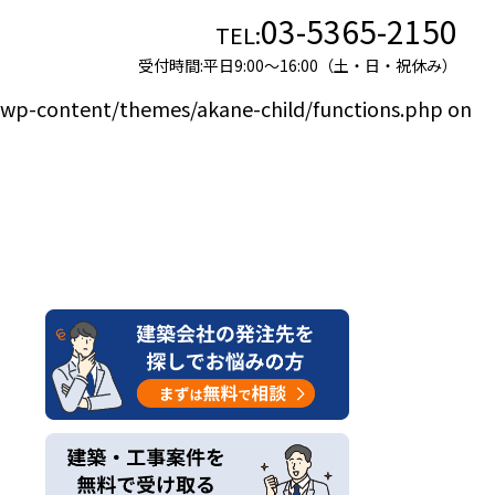
03-5365-2150
TEL:
themes/akane-child/functions.php
on line
680
受付時間:平日9:00〜16:00（土・日・祝休み）
/wp-content/themes/akane-child/functions.php
on