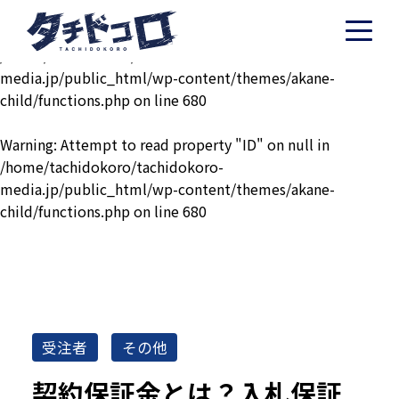
Warning
: Undefined variable $post in
/home/tachidokoro/tachidokoro-
media.jp/public_html/wp-content/themes/akane-
child/functions.php
on line
680
Warning
: Attempt to read property "ID" on null in
/home/tachidokoro/tachidokoro-
media.jp/public_html/wp-content/themes/akane-
child/functions.php
on line
680
受注者
その他
契約保証金とは？入札保証